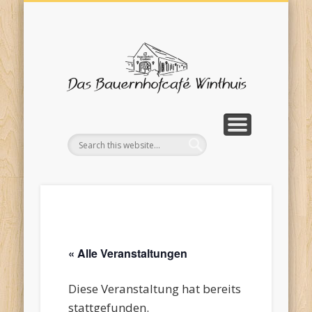
SPEISEKARTE/TORTENAUSWAHL
BAUERNHOFFRÜHSTÜCK
SAISONANGEBOTE
IMPRESSUM
ÜBER UNS
KONTAKT
TERMINE
HOME
Bauern
Wint
« Alle Veranstaltungen
Diese Veranstaltung hat bereits
stattgefunden.