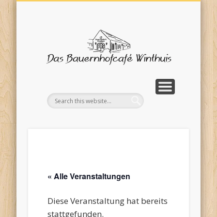
SPEISEKARTE/TORTENAUSWAHL
BAUERNHOFFRÜHSTÜCK
SAISONANGEBOTE
IMPRESSUM
ÜBER UNS
KONTAKT
TERMINE
HOME
Bauern
Wint
« Alle Veranstaltungen
Diese Veranstaltung hat bereits
stattgefunden.