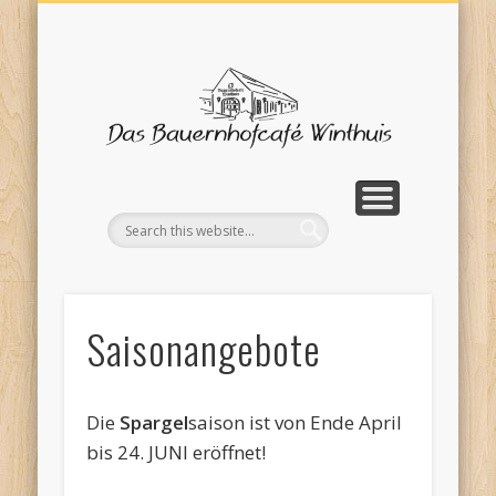
SPEISEKARTE/TORTENAUSWAHL
BAUERNHOFFRÜHSTÜCK
SAISONANGEBOTE
IMPRESSUM
ÜBER UNS
KONTAKT
TERMINE
HOME
Bauern
Wint
Saisonangebote
Die
Spargel
saison ist von Ende April
bis 24. JUNI eröffnet!